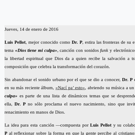
Jueves, 14 de enero de 2016
Luis Pellot
, mejor conocido como
Dr. P
, estira las fronteras de su
tema
«Dios tiene mi culpa»
, canción con sonidos
funk
y electrónicos
la libertad espiritual que Dios da a quien recibe la salvación a t
composición que celebra la transformación del corazón.
Sin abandonar el sonido urbano por el que se dio a conocer,
Dr. P
en su más reciente álbum,
«Nací pa’ esto»
, abriendo su música a u
culpa»
es parte de una lista de dinámicos temas que se desprend
ella,
Dr. P
no sólo proclama el nuevo nacimiento, sino que invit
renacimiento en manos de Dios.
La idea para esta canción —compuesta por
Luis Pellot
y su colab
P
al reflexionar sobre la forma en que la gente percibe al cristiano