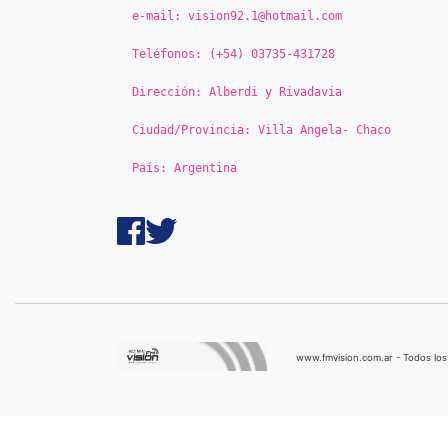
e-mail:
vision92.1@hotmail.com
Teléfonos:
(+54) 03735-431728
Dirección:
Alberdi y Rivadavia
Ciudad/Provincia:
Villa Angela- Chaco
País:
Argentina
www.fmvision.com.ar - Todos lo