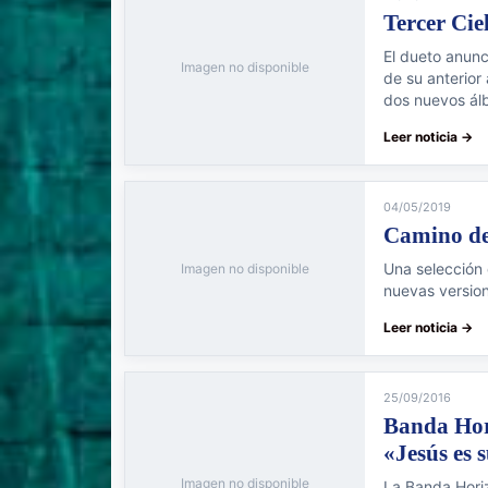
Tercer Cie
El dueto anunc
Imagen no disponible
de su anterior
dos nuevos álbu
Leer noticia →
04/05/2019
Camino de
Una selección
Imagen no disponible
nuevas versio
Leer noticia →
25/09/2016
Banda Hor
«Jesús es s
Imagen no disponible
La Banda Hori