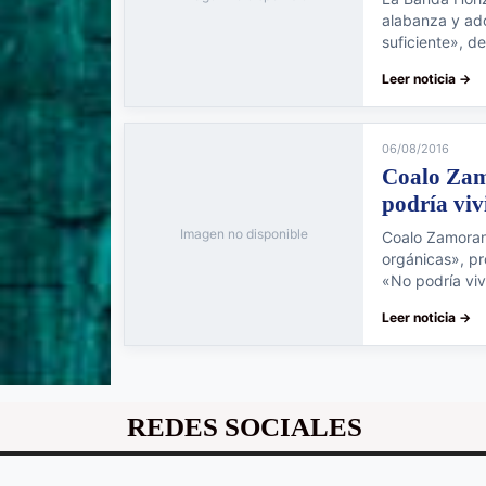
alabanza y ador
suficiente», d
Leer noticia →
06/08/2016
Coalo Zamo
podría viv
Imagen no disponible
Coalo Zamorano
orgánicas», pr
«No podría viv
Leer noticia →
REDES SOCIALES