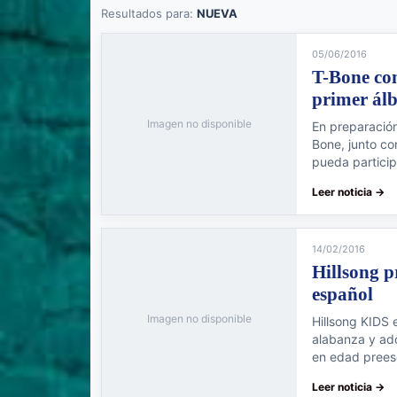
Resultados para:
NUEVA
05/06/2016
T-Bone con
primer ál
Imagen no disponible
En preparación
Bone, junto co
pueda particip
Leer noticia →
14/02/2016
Hillsong p
español
Imagen no disponible
Hillsong KIDS 
alabanza y ad
en edad preesc
Leer noticia →