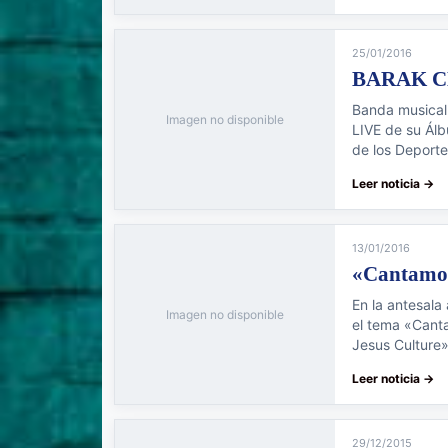
25/01/2016
BARAK C
Banda musical
Imagen no disponible
LIVE de su Álb
de los Deporte
Leer noticia →
13/01/2016
«Cantamos 
En la antesala
Imagen no disponible
el tema «Canta
Jesus Culture»
Leer noticia →
29/12/2015